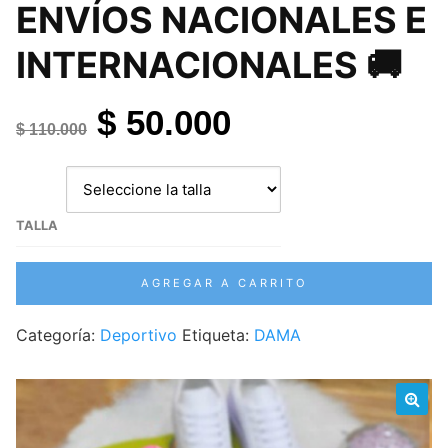
ENVÍOS NACIONALES E
INTERNACIONALES 🚚
El
El
$
50.000
$
110.000
precio
precio
original
actual
era:
es:
TALLA
$ 110.000.
$ 50.000.
Tenis
AGREGAR A CARRITO
Zapatillas
Dama
Categoría:
Deportivo
Etiqueta:
DAMA
cantidad
🔍