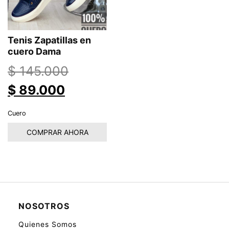
Tenis Zapatillas en
cuero Dama
$
145.000
El
El
$
89.000
precio
precio
Cuero
original
actual
COMPRAR AHORA
era:
es:
$ 145.000.
$ 89.000.
NOSOTROS
Quienes Somos