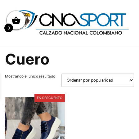
Saltar
al
contenido
0
Cuero
Mostrando el único resultado
EN DESCUENTO