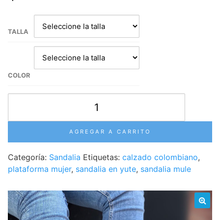
TALLA
COLOR
Sandalia
tipo
mule
AGREGAR A CARRITO
en
yute
Categoría:
Sandalia
Etiquetas:
calzado colombiano
,
plataforma
plataforma mujer
,
sandalia en yute
,
sandalia mule
alta
–
Mujer
cantidad
🔍